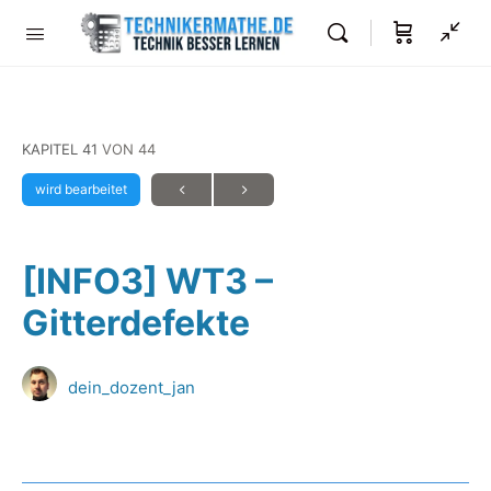
KAPITEL 41
VON 44
wird bearbeitet
[INFO3] WT3 –
Gitterdefekte
dein_dozent_jan