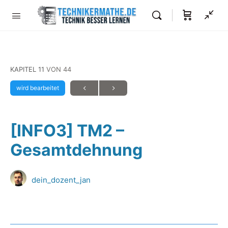
KAPITEL 11
VON 44
wird bearbeitet
[INFO3] TM2 –
Gesamtdehnung
dein_dozent_jan