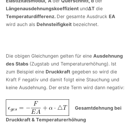
Elastizitätsmodul,
A
der
Querschnitt, α
der
Längenausdehnungskoeffizient
und
ΔT
die
Temperaturdifferenz.
Der gesamte Ausdruck
EA
wird auch als
Dehnsteifigkeit
bezeichnet.
Die obigen Gleichungen gelten für eine
Ausdehnung
des Stabs
(Zugstab und Temperaturerhöhung). Ist
zum Beispiel eine
Druckkraft
gegeben so wird die
Kraft F negativ und damit folgt eine Stauchung und
keine Ausdehnung. Der erste Term wird dann negativ:
Gesamtdehnung bei
Druckkraft & Temperaturerhöhung