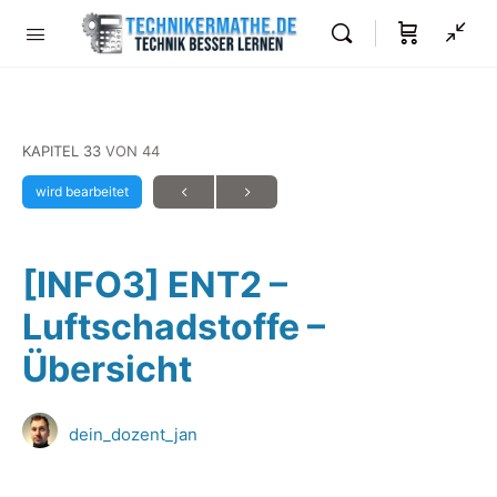
KAPITEL 33
VON 44
wird bearbeitet
[INFO3] ENT2 –
Luftschadstoffe –
Übersicht
dein_dozent_jan