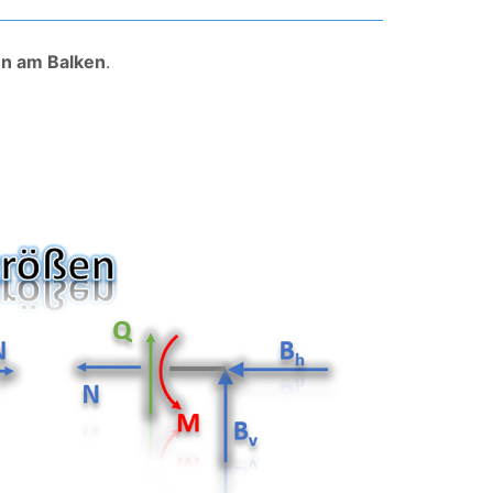
en am Balken
.