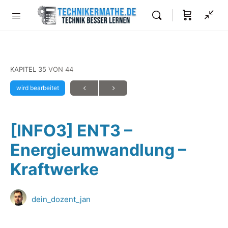
KAPITEL 35
VON 44
wird bearbeitet
[INFO3] ENT3 –
Energieumwandlung –
Kraftwerke
dein_dozent_jan