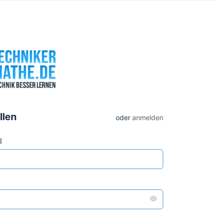
llen
oder
anmelden
l