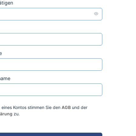
ätigen
e
name
ng eines Kontos stimmen Sie den
AGB
und der
lärung
zu.