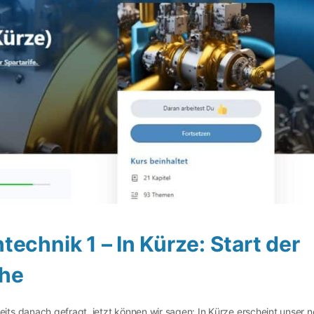
echnik 1 – In Kürze: Start der
ihe
s danach gefragt, jetzt können wir sagen: In Kürze erscheint unser n