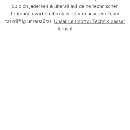
du dich jederzeit & überall auf deine technischen
Prüfungen vorbereiten & wirst von unserem Team
tatkräftig unterstützt.
Unser Leitmotto: Technik besser
lernen!
© 2026 Technikermathe.de – Alle Rechte
vorbehalten.
Made with 💙 in Damme
Impressum
Datenschutz
AGBs
Widerrufsbelehrung
Kündigung