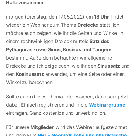
,
Hallo zusammen
morgen (Dienstag, den 17.05.2022) um
18 Uhr
findet
wieder ein Webinar zum Thema
Dreiecke
statt. Ich
möchte euch zeigen, wie ihr die Seiten und Winkel in
einem rechtwinkligen Dreieck mittels
Satz des
Pythagoras
sowie
Sinus, Kosinus und Tangen
s
bestimmt. Außerdem betrachten wir allgemeine
Dreiecke und ich zeige euch, wie ihr den
Sinussatz
und
den
Kosinussatz
anwendet, um eine Seite oder einen
Winkel zu berechnen.
Sollte euch dieses Thema interessieren, dann seid jetzt
dabei! Einfach registrieren und in die
Webinargruppe
eintragen. Ganz kostenlos und unverbindlich.
Für unsere
Mitglieder
wird das Webinar aufgezeichnet
und dem Kurs
PH1 – Geometrische und physikalische