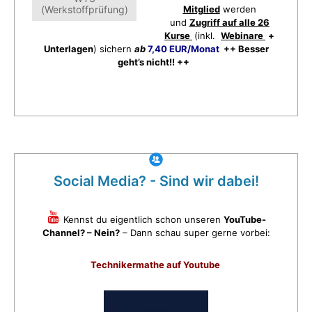
(Werkstoffprüfung)
Mitglied
werden
und
Zugriff auf alle 26
Kurse
(inkl.
Webinare
+
Unterlagen
) sichern
ab
7,40 EUR/Monat
++ Besser
geht’s nicht!! ++
Social Media? - Sind wir dabei!
Kennst du eigentlich schon unseren
YouTube-
Channel? – Nein?
– Dann schau super gerne vorbei:
Technikermathe auf Youtube