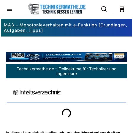
MA3 – Monotonieverhalten mit e-Funktion [Grundlagen,
Aufgaben, Tipps]
Technikermathe.de – Onlinekurse für Techniker und
Ingenieure
📖 Inhaltsverzeichnis:
In dieser Lerneinheit wollen wir uns das
Monotonieverhalten