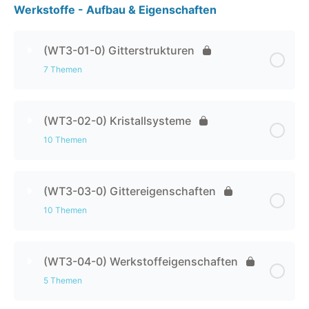
Werkstoffe - Aufbau & Eigenschaften
(WT3-01-0) Gitterstrukturen
7 Themen
Kapitel Inhalt
0% abgeschlossen
0 / 7 Schritten
(WT3-02-0) Kristallsysteme
10 Themen
(WT3-01-1) Grundlagen
Kapitel Inhalt
0% abgeschlossen
0 / 10 Schritten
(WT3-01-2) Metallgitter & Atomgitter
(WT3-03-0) Gittereigenschaften
10 Themen
(WT3-02-1) Grundlagen
(WT3-01-3) Koordinationszahl
Kapitel Inhalt
0% abgeschlossen
0 / 10 Schritten
(WT3-02-2) Kubische Gitter
(WT3-04-0) Werkstoffeigenschaften
(WT3-01-4) Kristalliner Zustand
5 Themen
(WT3-03-1) Gitterrichtungen
(WT3-02-3) Tetragonale Gitter
(WT3-01-5) Raumgitter