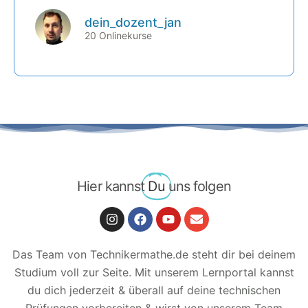
(WT3-19-2-5) Interkristalline Korrosion
(WT3-21-3) Beurteilung
dein_dozent_jan
(WT3-22-2) Passiver Korrosionsschutz
20 Onlinekurse
(WT3-19-2-6) Transkristalline Korrosion
(WT3-19-3) Korrosion durch mechanische
Beanspruchung
(WT3-19-3-1) Spannungsrisskorrosion
(WT3-19-3-2) Schwingungsrisskorrosion
Hier kannst
Du
uns folgen
Das Team von Technikermathe.de steht dir bei deinem
Studium voll zur Seite. Mit unserem Lernportal kannst
du dich jederzeit & überall auf deine technischen
Prüfungen vorbereiten & wirst von unserem Team