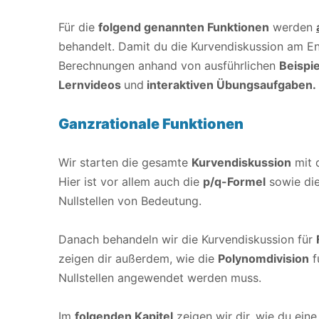
Für die
folgend genannten Funktionen
werden
behandelt. Damit du die Kurvendiskussion am En
Berechnungen anhand von ausführlichen
Beispie
Lernvideos
und
interaktiven Übungsaufgaben.
Ganzrationale Funktionen
Wir starten die gesamte
Kurvendiskussion
mit 
Hier ist vor allem auch die
p/q-Formel
sowie di
Nullstellen von Bedeutung.
Danach behandeln wir die Kurvendiskussion für
zeigen dir außerdem, wie die
Polynomdivision
f
Nullstellen angewendet werden muss.
Im
folgenden Kapitel
zeigen wir dir, wie du ein