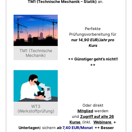
TM1 (Technische Mechanik – Statik)
an.
Perfekte
Prüfungsvorbereitung für
nur
14,90 EUR/Jahr pro
Kurs
TM1 (Technische
Mechanik)
++ Günstiger geht’s nicht!!
++
Oder direkt
WT3
(Werkstoffprüfung)
Mitglied
werden
und
Zugriff auf alle 26
Kurse
(inkl.
Webinare
+
Unterlagen
) sichern
ab
7,40 EUR/Monat
++ Besser