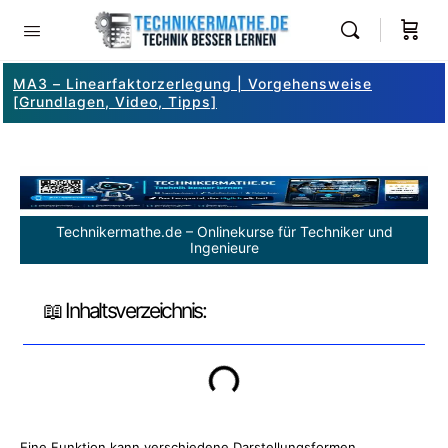
MA3 – Linearfaktorzerlegung | Vorgehensweise
[Grundlagen, Video, Tipps]
Technikermathe.de – Onlinekurse für Techniker und
Ingenieure
📖 Inhaltsverzeichnis:
Eine Funktion kann verschiedene Darstellungsformen