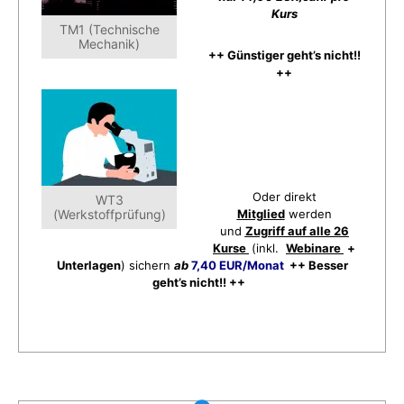
Kurs
TM1 (Technische
Mechanik)
++ Günstiger geht’s nicht!!
++
Oder direkt
WT3
(Werkstoffprüfung)
Mitglied
werden
und
Zugriff auf alle 26
Kurse
(inkl.
Webinare
+
Unterlagen
) sichern
ab
7,40 EUR/Monat
++ Besser
geht’s nicht!! ++