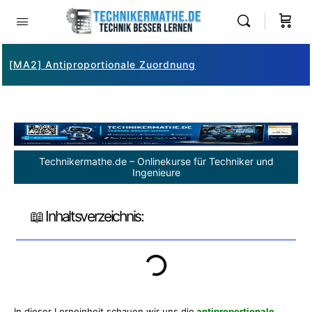
[MA2] Antiproportionale Zuordnung
Technikermathe.de – Onlinekurse für Techniker und
Ingenieure
📖 Inhaltsverzeichnis:
In dieser Lerneinheit schauen wir uns die
antiproportionale