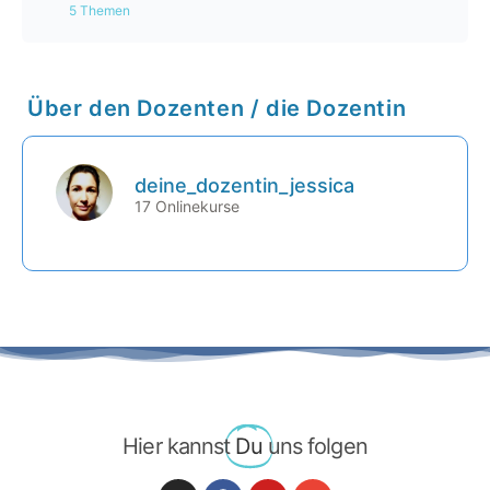
5 Themen
(MA2-20-2) 📽️Videoreihe: Gauß-Algorithmus
Kapitel Inhalt
0% abgeschlossen
0 / 5 Schritten
(MA2-20-3) Prüfungsaufgabe: Gauß-Algorithmus
Über den Dozenten / die Dozentin
(MA2-22-1) Formelsammlung
deine_dozentin_jessica
(MA2-22-2) Probeklausur: Aufgaben
17 Onlinekurse
(MA2-22-3) Probeklausur: Lösungen
(MA2-22-4) 📽️Webinar-Mitschnitte: Lineare
Funktionen
(MA2-22-5) 📽️ Webinar-Mitschnitt: Lineare
Gleichungssysteme
Hier kannst
Du
uns folgen