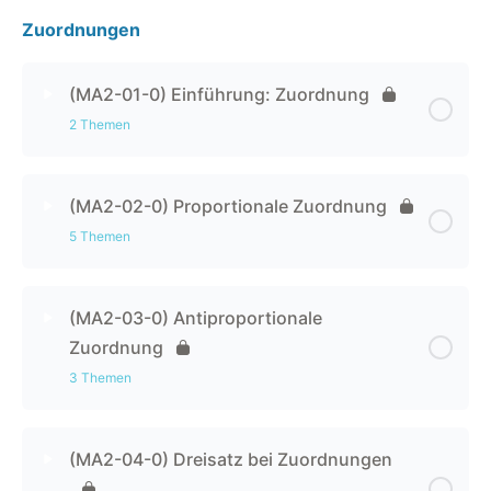
Zuordnungen
(MA2-01-0) Einführung: Zuordnung
2 Themen
Kapitel Inhalt
0% abgeschlossen
0 / 2 Schritten
(MA2-02-0) Proportionale Zuordnung
5 Themen
(MA2-01-1) Wertetabelle
Kapitel Inhalt
0% abgeschlossen
0 / 5 Schritten
(MA2-01-2) Koordinatensystem
(MA2-03-0) Antiproportionale
Zuordnung
(MA2-02-1) Proportionale Zuordnung: Wertetabelle
3 Themen
(MA2-02-2) Proportionalitätsfaktor und
Kapitel Inhalt
0% abgeschlossen
0 / 3 Schritten
Zuordnungsvorschrift
(MA2-04-0) Dreisatz bei Zuordnungen