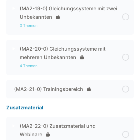
(MA2-18-1) Trainingsbereich 1: Lineare Funktionen
(MA2-19-0) Gleichungssysteme mit zwei
Unbekannten
(MA2-18-2) Trainingsbereich 2: Lineare Funktionen
3 Themen
Kapitel Inhalt
0% abgeschlossen
0 / 3 Schritten
(MA2-20-0) Gleichungssysteme mit
mehreren Unbekannten
(MA2-19-1) 📽️Gleichsetzungsverfahren
4 Themen
(MA2-19-2) 📽️Additionsverfahren /
Kapitel Inhalt
0% abgeschlossen
0 / 4 Schritten
Subtraktionsverfahren
(MA2-21-0) Trainingsbereich
(MA2-20-1) Gauß-Algorithmus /
(MA2-19-3) 📽️Einsetzungsverfahren
Zusatzmaterial
Eliminationsverfahren
(MA2-22-0) Zusatzmaterial und
(MA2-21-2) Cramersche Regel /
Determinantenverfahren
Webinare