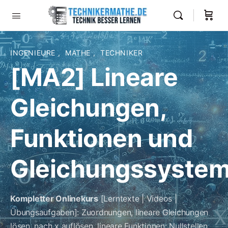
INGENIEURE
,
MATHE
,
TECHNIKER
[MA2] Lineare
Gleichungen,
Funktionen und
Gleichungssyste
Kompletter Onlinekurs
[Lerntexte | Videos |
Übungsaufgaben]: Zuordnungen, lineare Gleichungen
lösen, nach x auflösen, lineare Funktionen: Nullstellen,