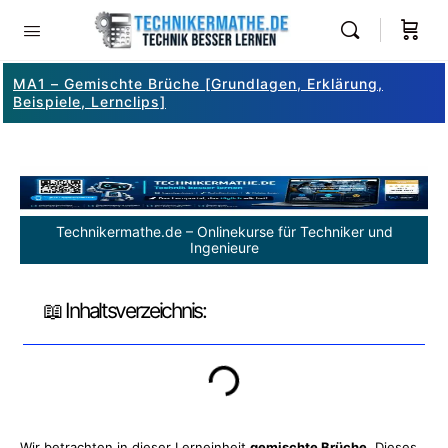
MA1 – Gemischte Brüche [Grundlagen, Erklärung,
Beispiele, Lernclips]
Technikermathe.de – Onlinekurse für Techniker und
Ingenieure
📖 Inhaltsverzeichnis:
Wir betrachten in dieser Lerneinheit
gemischte Brüche
. Dieses