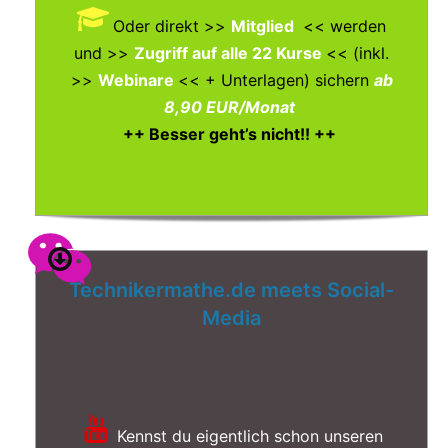
Oder direkt >>
Mitglied
<< werden
und >>
Zugriff auf alle 22 Kurse
<< (inkl.
>>
Webinare
<< + Unterlagen)
sichern
ab
8,90 EUR/Monat
++ Besser geht’s nicht!! ++
Technikermathe.de meets Social-
Media
Kennst du eigentlich schon unseren