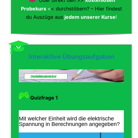
Oder direkt den >>
kostenlosen
Probekurs
<
< durchstöbern? – Hier findest
du Auszüge aus
jedem unserer Kurse
!
Interaktive Übungsaufgaben
Quizfrage 1