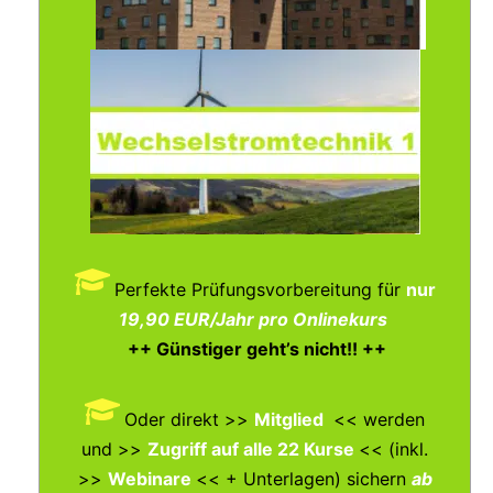
Perfekte Prüfungsvorbereitung für
nur
19,90 EUR/Jahr pro Onlinekurs
++ Günstiger geht’s nicht!! ++
Oder direkt >>
Mitglied
<< werden
und >>
Zugriff auf alle 22 Kurse
<< (inkl.
>>
Webinare
<< + Unterlagen)
sichern
ab