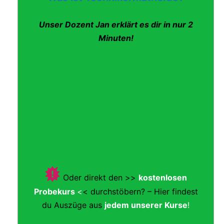
Unser Dozent Jan erklärt es dir in nur 2
Minuten!
Oder direkt den >>
kostenlosen
Probekurs
<
< durchstöbern? – Hier findest
du Auszüge aus
jedem unserer Kurse
!