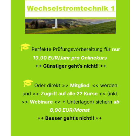
Perfekte Prüfungsvorbereitung für
nur
19,90 EUR/Jahr pro Onlinekurs
++ Günstiger geht’s nicht!! ++
Oder direkt >>
Mitglied
<< werden
und >>
Zugriff auf alle 22 Kurse
<< (inkl.
>>
Webinare
<< + Unterlagen)
sichern
ab
8,90 EUR/Monat
++ Besser geht’s nicht!! ++