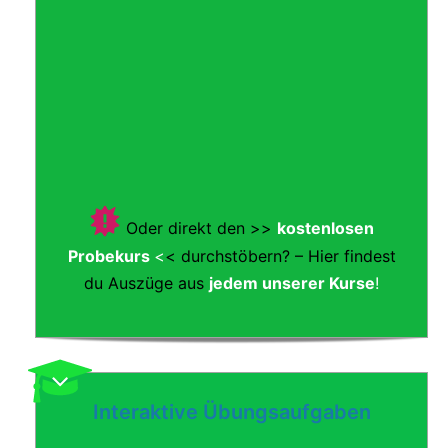
Oder direkt den >>
kostenlosen
Probekurs
<
< durchstöbern? – Hier findest
du Auszüge aus
jedem unserer Kurse
!
Interaktive Übungsaufgaben