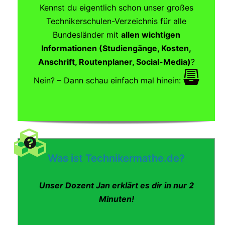
Kennst du eigentlich schon unser großes
Technikerschulen-Verzeichnis für alle
Bundesländer mit
allen wichtigen
Informationen (Studiengänge, Kosten,
Anschrift, Routenplaner, Social-Media)
?
Nein? – Dann schau einfach mal hinein:
Was ist Technikermathe.de?
Unser Dozent Jan erklärt es dir in nur 2
Minuten!