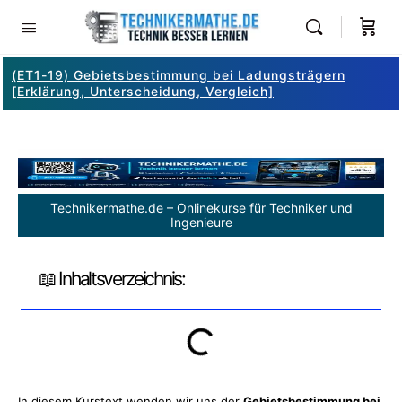
(ET1-19) Gebietsbestimmung bei Ladungsträgern
[Erklärung, Unterscheidung, Vergleich]
Technikermathe.de – Onlinekurse für Techniker und
Ingenieure
📖 Inhaltsverzeichnis:
In diesem Kurstext wenden wir uns der
Gebietsbestimmung bei