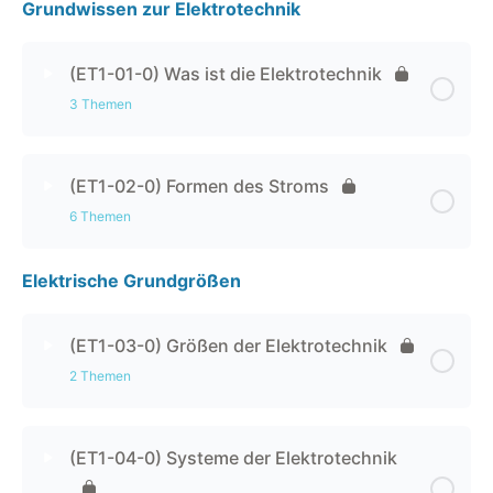
Grundwissen zur Elektrotechnik
(ET1-01-0) Was ist die Elektrotechnik
3 Themen
Kapitel Inhalt
0% abgeschlossen
0 / 3 Schritten
(ET1-02-0) Formen des Stroms
6 Themen
(ET1-01-1) Grundlagen
Elektrische Grundgrößen
Kapitel Inhalt
0% abgeschlossen
0 / 6 Schritten
(ET1-01-2) Einfluss der Elektrotechnik
(ET1-02-1) Wo findet man Strom?
(ET1-03-0) Größen der Elektrotechnik
(ET1-01-T) Trainingsbereich zum Kursabschnitt
2 Themen
(ET1-02-2) Gleichstrom
Kapitel Inhalt
0% abgeschlossen
0 / 2 Schritten
(ET1-04-0) Systeme der Elektrotechnik
(ET1-02-T1) Trainingsbereich zum Kursabschnitt