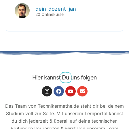
Gesetz
dein_dozent_jan
(ET1-14-2) Berechnung
20 Onlinekurse
(ET1-13-4) Ohm’sches Gesetz nach Größen
aufgelöst
(ET1-14-3) Übungsbeispiele
(ET1-13-5) Übungsbeispiele
(ET1-14-T) Trainingsbereich zum Kursabschnitt
(ET1-13-T) Trainingsbereich zum Kursabschnitt
Hier kannst
Du
uns folgen
Das Team von Technikermathe.de steht dir bei deinem
Studium voll zur Seite. Mit unserem Lernportal kannst
du dich jederzeit & überall auf deine technischen
Prüfungen vorbereiten & wirst von unserem Team