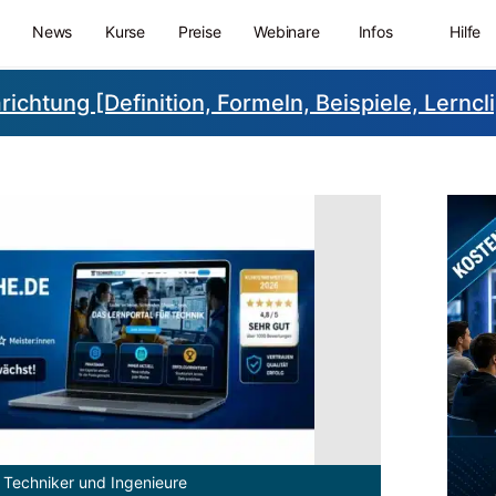
News
Kurse
Preise
Webinare
Infos
Hilfe
chtung [Definition, Formeln, Beispiele, Lerncl
 Techniker und Ingenieure