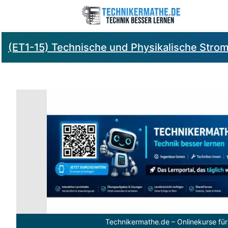
(ET1-15) Technische und Physikalische Stromri
Technikermathe.de – Onlinekurse für