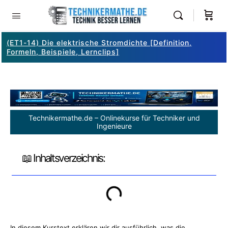
(ET1-14) Die elektrische Stromdichte [Definition,
Formeln, Beispiele, Lernclips]
Technikermathe.de – Onlinekurse für Techniker und
Ingenieure
📖 Inhaltsverzeichnis:
In diesem Kurstext erklären wir dir ausführlich, was die