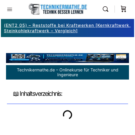
(ENT2 05) – Reststoffe bei Kraftwerken [Kernkraftwerk,
Steinkohlekraftwerk – Vergleich]
Technikermathe.de – Onlinekurse für Techniker und
Ingenieure
📖 Inhaltsverzeichnis: