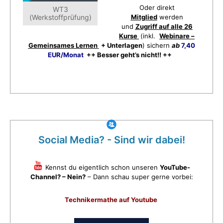
Oder direkt
WT3
(Werkstoffprüfung)
Mitglied
werden
und
Zugriff auf alle 26
Kurse
(inkl.
Webinare –
Gemeinsames Lernen
+ Unterlagen
) sichern
ab
7,40
EUR/Monat
++ Besser geht’s nicht!! ++
Social Media? - Sind wir dabei!
Kennst du eigentlich schon unseren
YouTube-
Channel? – Nein?
– Dann schau super gerne vorbei:
Technikermathe auf Youtube