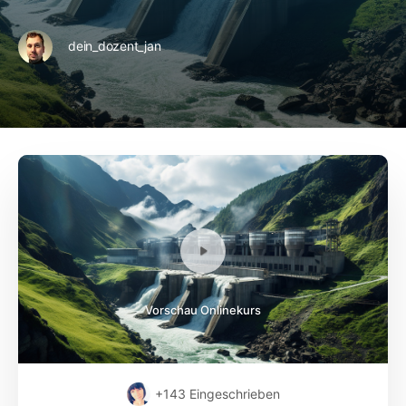
dein_dozent_jan
Vorschau Onlinekurs
+143
Eingeschrieben