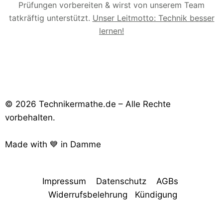
Kraftstoffe im Detail
Prüfungen vorbereiten & wirst von unserem Team
tatkräftig unterstützt.
Unser Leitmotto: Technik besser
(ENT2-10-T) Trainingsbereich des Kursabschnitts
lernen!
(ENT2-11-6) 💧 Wasserstofftechnologien –
Erzeugung, Speicherung und Nutzung in Industrie
& Mobilität
(ENT2-11-7) ⚡ Kraftwerksvergleich – Auslastung
unterschiedlicher Kraftwerkstypen im Zeitverlauf
© 2026 Technikermathe.de – Alle Rechte
vorbehalten.
(ENT2-11-T2) Trainingsbereich des Kursabschnitts
Made with 💙 in Damme
(ENT2-11-8) ⚙️ Anlagenwirkungsgrad – Definition,
Bedeutung und Einflussfaktoren
Impressum
Datenschutz
AGBs
(ENT2-11-9) ⚙️ Gesamtwirkungsgrad von
Kraftwerken – Zusammenspiel der
Widerrufsbelehrung
Kündigung
Teilwirkungsgrade