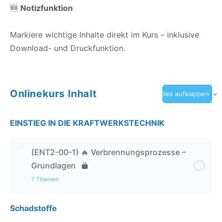
🆕
Notizfunktion
Markiere wichtige Inhalte direkt im Kurs – inklusive
Download- und Druckfunktion.
Onlinekurs Inhalt
Alles aufklappen
EINSTIEG IN DIE KRAFTWERKSTECHNIK
(ENT2-00-1) 🔥 Verbrennungsprozesse –
Grundlagen
7 Themen
Schadstoffe
Kapitel Inhalt
0% abgeschlossen
0 / 7 Schritten