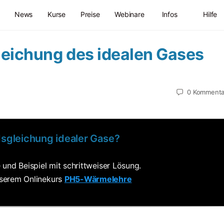
News
Kurse
Preise
Webinare
Infos
Hilfe
eichung des idealen Gases
0
Kommenta
sgleichung idealer Gase?
und Beispiel mit schrittweiser Lösung.
serem Onlinekurs
PH5-Wärmelehre
.