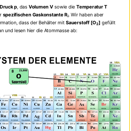
Druck p
, das
Volumen V
sowie die
Temperatur T
er
spezifischen Gaskonstante R
. Wir haben aber
i
ormation, dass der Behälter mit
Sauerstoff [O
]
gefüllt
2
an und lesen hier die Atommasse ab: