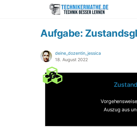
Aufgabe: Zustandsgl
deine_dozentin_jessica
18. August 2022
Zustand
Vorgehensweise 
Auszug aus un