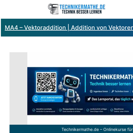
MA4 – Vektoraddition | Addition von Vektore
Technikermathe.de – Onlinekurse für