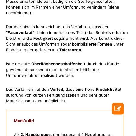
Masse erhalten bleiben. Lediglich die Stoffeigenschaften
können sich im Rahmen einer Umformung verändern (siehe
nachfolgend).
Darüber hinaus kennzeichnet das Verfahren, dass der
“
Faserverlauf
” (Linien innerhalb des Teils) des Rohteils erhalten
bleibt und die
Festigkeit
sogar erhöht wird. Aus konstruktiver
Sicht erlaubt das Umformen sogar
komplizierte Formen
unter
Einhaltung der geforderten
Toleranzen
.
Ist eine gute
Oberflächenbeschaffenheit
durch den Kunden
gewünscht, so kann diese eben
falls
mit Hilfe der
Umformverfahren
realisiert werden.
Das Verfahren hat den
Vorteil
, dass eine hohe
Produktivität
aufgrund von kurzen Fertigungszeiten und sehr guter
Materialausnutzung möglich ist.
Merk’s dir!
Als
2. Hauptgruppe,
der insgesamt 6 Hauptgruppen