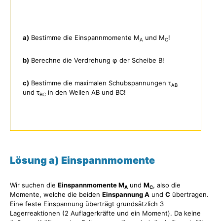
a)
Bestimme die Einspannmomente M
und M
!
A
C
b)
Berechne die Verdrehung φ der Scheibe B!
c)
Bestimme die maximalen Schubspannungen τ
AB
und τ
in den Wellen AB und BC!
BC
Lösung a) Einspannmomente
Wir suchen die
Einspannmomente M
und
M
, also die
A
C
Momente, welche die beiden
Einspannung A
und
C
übertragen.
Eine feste Einspannung überträgt grundsätzlich 3
Lagerreaktionen (2 Auflagerkräfte und ein Moment). Da keine