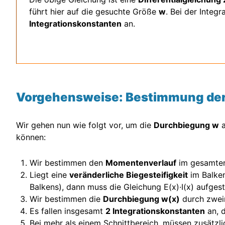
führt hier auf die gesuchte Größe
w
. Bei der Integ
Integrationskonstanten
an.
Vorgehensweise: Bestimmung der 
Wir gehen nun wie folgt vor, um die
Durchbiegung w
a
können:
Wir bestimmen den
Momentenverlauf
im gesamten
Liegt eine
veränderliche Biegesteifigkeit
im Balken
Balkens), dann muss die Gleichung E(x)·I(x) aufgest
Wir bestimmen die
Durchbiegung w(x)
durch zweim
Es fallen insgesamt
2 Integrationskonstanten
an, d
Bei mehr als einem Schnittbereich, müssen zusätzl