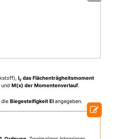
stoff),
I
das Flächenträgheitsmoment
y
und
M(x) der Momentenverlauf
.
h die
Biegesteifigkeit EI
angegeben.
 2. Ordnung
.
Zweimaliges Integrieren