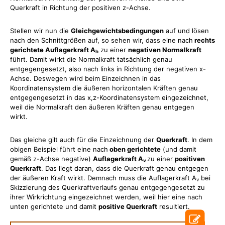
Querkraft in Richtung der positiven z-Achse.
Stellen wir nun die
Gleichgewichtsbedingungen
auf und lösen
nach den Schnittgrößen auf, so sehen wir, dass eine nach
rechts
gerichtete Auflagerkraft A
zu einer
negativen Normalkraft
h
führt. Damit wirkt die Normalkraft tatsächlich genau
entgegengesetzt, also nach links in Richtung der negativen x-
Achse. Deswegen wird beim Einzeichnen in das
Koordinatensystem die äußeren horizontalen Kräften genau
entgegengesetzt in das x,z-Koordinatensystem eingezeichnet,
weil die Normalkraft den äußeren Kräften genau entgegen
wirkt.
Das gleiche gilt auch für die Einzeichnung der
Querkraft
. In dem
obigen Beispiel führt eine nach
oben gerichtete
(und damit
gemäß z-Achse negative)
Auflagerkraft A
zu einer
positiven
v
Querkraft
. Das liegt daran, dass die Querkraft genau entgegen
der äußeren Kraft wirkt. Demnach muss die Auflagerkraft A
bei
v
Skizzierung des Querkraftverlaufs genau entgegengesetzt zu
ihrer Wirkrichtung eingezeichnet werden, weil hier eine nach
unten gerichtete und damit
positive Querkraft
resultiert.