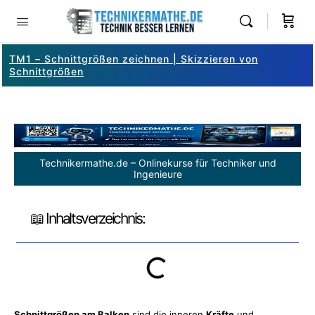
TM1 – Schnittgrößen zeichnen | Skizzieren von
Schnittgrößen
Technikermathe.de – Onlinekurse für Techniker und
Ingenieure
📖 Inhaltsverzeichnis:
Schnittgrößen am Balken
sind die inneren
Kräfte
und