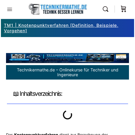
TM1 | Knotenpunktverfahren [Definition, Beispiele,
Vorgehen]
Technikermathe.de – Onlinekurse für Techniker und
Ingenieure
📖 Inhaltsverzeichnis:
Das
Knotenpunktverfahren
dient zur Berechnung der