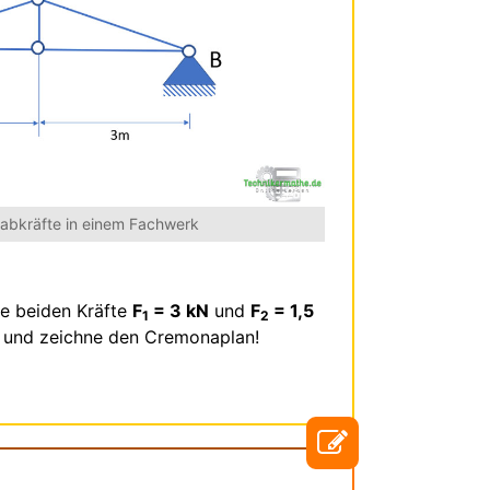
abkräfte in einem Fachwerk
e beiden Kräfte
F
= 3 kN
und
F
= 1,5
1
2
h und zeichne den Cremonaplan!