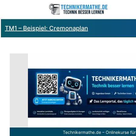
TM1 – Beispiel: Cremonaplan
Technikermathe.de – Onlinekurse für