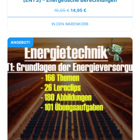
19,95
€
14,95
€
IN DEN WARENKORB
ANGEBOT!