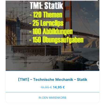
[TM1] – Technische Mechanik – Statik
19,95
€
14,95
€
IN DEN WARENKORB