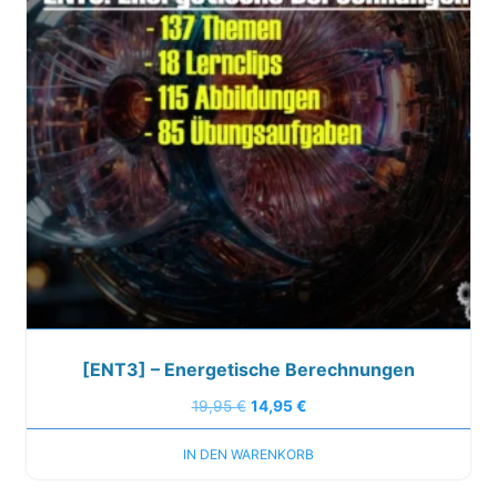
[ENT3] – Energetische Berechnungen
19,95
€
14,95
€
IN DEN WARENKORB