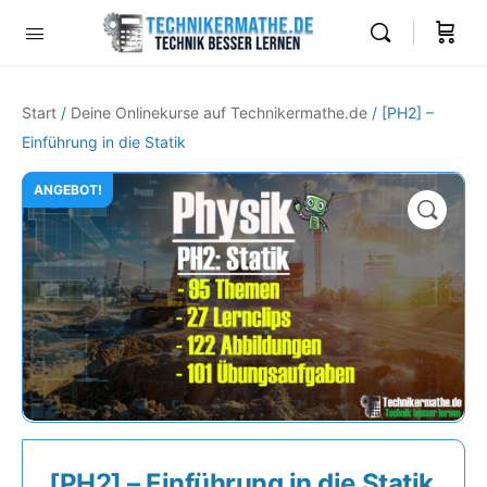
Start
/
Deine Onlinekurse auf Technikermathe.de
/ [PH2] –
Einführung in die Statik
ANGEBOT!
🔍
[PH2] – Einführung in die Statik