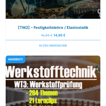
[TM2] – Festigkeitslehre / Elastostatik
19,95
€
14,95
€
IN DEN WARENKORB
ANGEBOT!