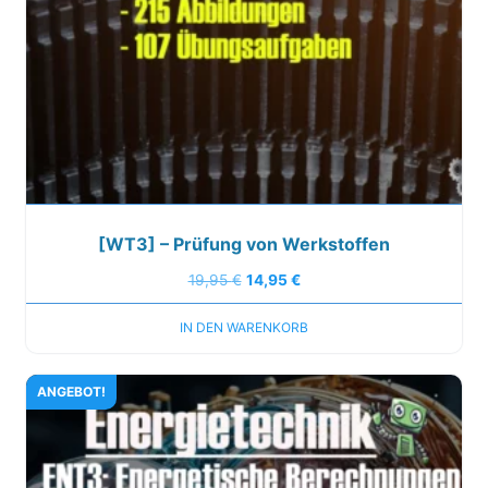
[WT3] – Prüfung von Werkstoffen
19,95
€
14,95
€
IN DEN WARENKORB
ANGEBOT!