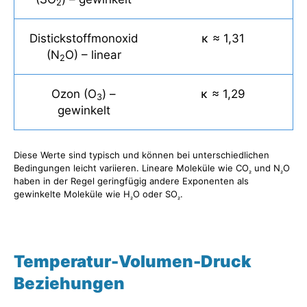
2
Distickstoffmonoxid
κ ≈ 1,31
(N
O) – linear
2
Ozon (O
) –
κ ≈ 1,29
3
gewinkelt
Diese Werte sind typisch und können bei unterschiedlichen
Bedingungen leicht variieren. Lineare Moleküle wie CO
und N
O
₂
₂
haben in der Regel geringfügig andere Exponenten als
gewinkelte Moleküle wie H
O oder SO
.
₂
₂
Temperatur-Volumen-Druck
Beziehungen