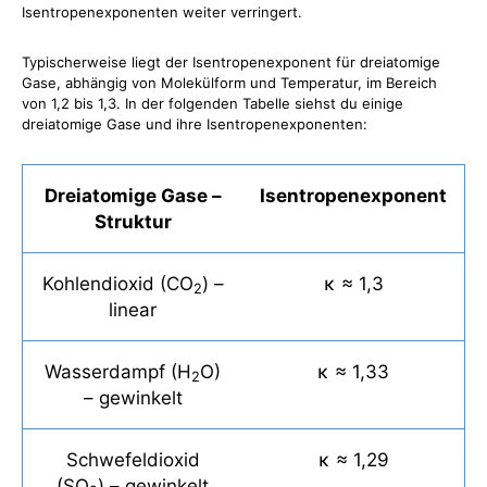
Isentropenexponenten weiter verringert.
Typischerweise liegt der Isentropenexponent für dreiatomige
Gase, abhängig von Molekülform und Temperatur, im Bereich
von 1,2 bis 1,3. In der folgenden Tabelle siehst du einige
dreiatomige Gase und ihre Isentropenexponenten:
Dreiatomige Gase –
Isentropenexponent
Struktur
Kohlendioxid (CO
) –
κ ≈ 1,3
2
linear
Wasserdampf (H
O)
κ ≈ 1,33
2
– gewinkelt
Schwefeldioxid
κ ≈ 1,29
(SO
) – gewinkelt