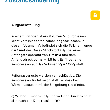
Zustandsänderung
Aufgabenstellung
In einem Zylinder ist ein Volumen V
durch einen
1
leicht verschiebbaren Kolben angeschlossen. In
diesem Volumen V
befindet sich die Teilchenmenge
1
n = 1 mol
des Gases Strickstoff (N
) bei einer
2
Anfangstemperatur von
t
= 0°C
und dem
1
Anfangsdruck von
p
=
1,0 bar
. Es findet eine
1
Kompression auf das Volumen
V
= 1/5 V
statt.
2
1
Reibungsverluste werden vernachlässigt. Die
Kompression findet rasch statt, so dass kein
Wärmeaustausch mit der Umgebung stattfindet.
a) Welche Temperatur t
und welcher Druck p
stellt
2
2
sich nach der Kompression ein?