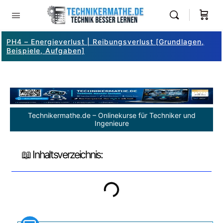
PH4 – Energieverlust | Reibungsverlust [Grundlagen,
Beispiele, Aufgaben]
Technikermathe.de – Onlinekurse für Techniker und
Ingenieure
📖 Inhaltsverzeichnis: