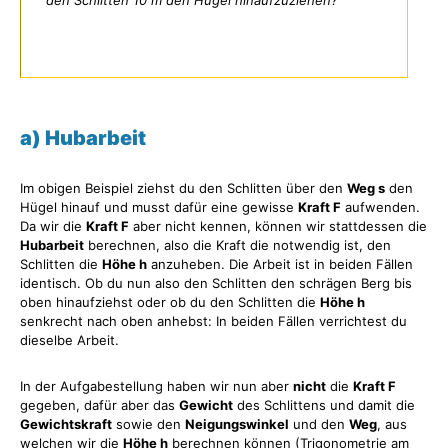
den Schlitten 10 m den Hügel hinaufzuziehen?
a) Hubarbeit
Im obigen Beispiel ziehst du den Schlitten über den
Weg s
den
Hügel hinauf und musst dafür eine gewisse
Kraft F
aufwenden.
Da wir die
Kraft F
aber nicht kennen, können wir stattdessen die
Hubarbeit
berechnen, also die Kraft die notwendig ist, den
Schlitten die
Höhe h
anzuheben. Die Arbeit ist in beiden Fällen
identisch. Ob du nun also den Schlitten den schrägen Berg bis
oben hinaufziehst oder ob du den Schlitten die
Höhe h
senkrecht nach oben anhebst: In beiden Fällen verrichtest du
dieselbe Arbeit.
In der Aufgabestellung haben wir nun aber
nicht
die
Kraft F
gegeben, dafür aber das
Gewicht
des Schlittens und damit die
Gewichtskraft
sowie den
Neigungswinkel
und den
Weg
, aus
welchen wir die
Höhe h
berechnen können (Trigonometrie am