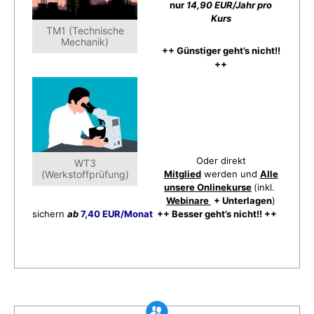
nur
14,90 EUR/Jahr pro
Kurs
TM1 (Technische
Mechanik)
++ Günstiger geht’s nicht!!
++
Oder direkt
WT3
(Werkstoffprüfung)
Mitglied
werden und
Alle
unsere Onlinekurse
(inkl.
Webinare
+ Unterlagen
)
sichern
ab
7,40 EUR/Monat
++ Besser geht’s nicht!! ++