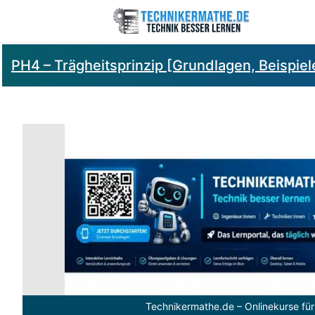
PH4 – Trägheitsprinzip [Grundlagen, Beispie
Technikermathe.de – Onlinekurse für