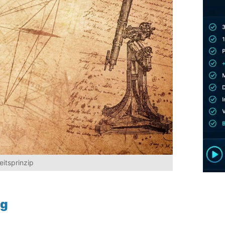
heitsprinzip
ag