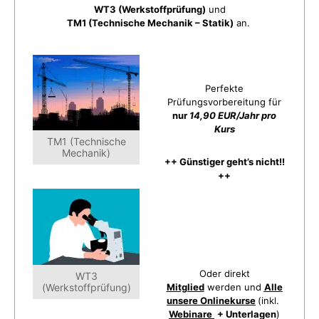
WT3 (Werkstoffprüfung)
und
TM1 (Technische Mechanik – Statik)
an.
Perfekte
Prüfungsvorbereitung für
nur
14,90 EUR/Jahr pro
Kurs
TM1 (Technische
Mechanik)
++ Günstiger geht’s nicht!!
++
Oder direkt
WT3
(Werkstoffprüfung)
Mitglied
werden und
Alle
unsere Onlinekurse
(inkl.
Webinare
+ Unterlagen
)