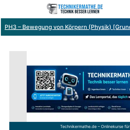
PH3 – Bewegung von Körpern (Physik) [Grund
Technikermathe.de – Onlinekurse für