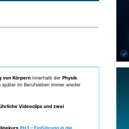
g
von Körpern
innerhalb der
Physik
.
h später im Berufsleben immer wieder
ührliche Videoclips und zwei
linekurs
PH3 – Einführung in die