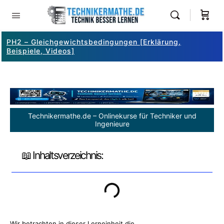
PH2 – Gleichgewichtsbedingungen [Erklärung,
Beispiele, Videos]
Technikermathe.de – Onlinekurse für Techniker und
Ingenieure
📖 Inhaltsverzeichnis:
Wir betrachten in dieser Lerneinheit die