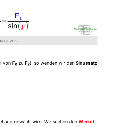
ussatzes
l von
F
zu
F
), so wenden wir den
Sinussatz
R
2
ichung gewählt wird. Wir suchen den
Winkel