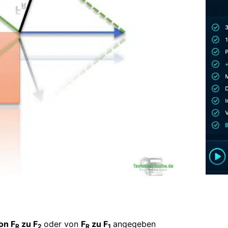
on F
zu F
oder von
F
zu F
angegeben
R
2
R
1