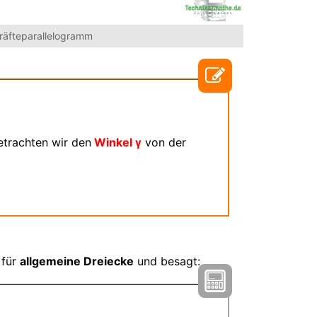
Kräfteparallelogramm
etrachten wir den
Winkel γ
von der
 für
allgemeine Dreiecke
und besagt: