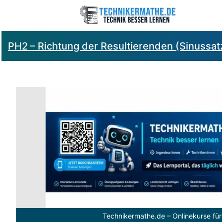
PH2 – Richtung der Resultierenden (Sinussatz
Technikermathe.de – Onlinekurse für