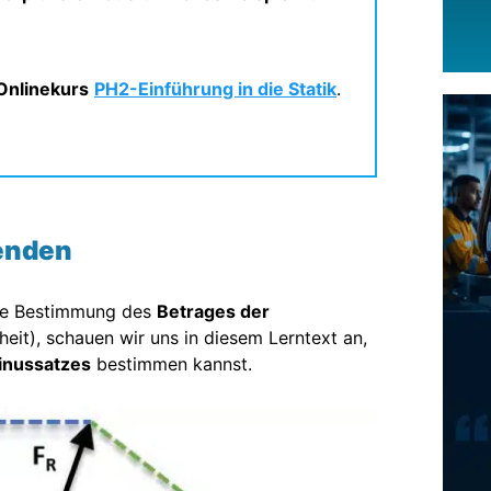
Onlinekurs
PH2-Einführung in die Statik
.
renden
die Bestimmung des
Betrages der
heit), schauen wir uns in diesem Lerntext an,
inussatzes
bestimmen kannst.