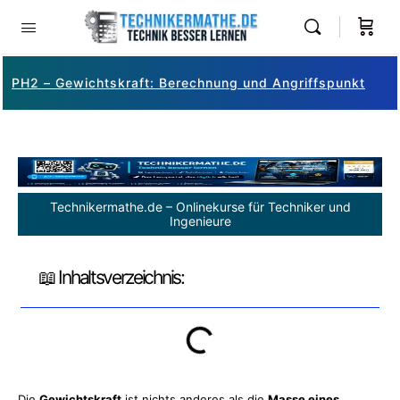
PH2 – Gewichtskraft: Berechnung und Angriffspunkt
Technikermathe.de – Onlinekurse für Techniker und
Ingenieure
📖 Inhaltsverzeichnis:
Die
Gewichtskraft
ist nichts anderes als die
Masse eines