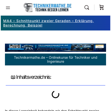
MA4 – Schnittpunkt zweier Geraden – Erklärung,
Berechnung, Beispiel
Technikermathe.de – Onlinekurse für Techniker und
Ingenieure
📖 Inhaltsverzeichnis:
In dieser Lerneinheit behandeln wir den Schnittpunkt zweier