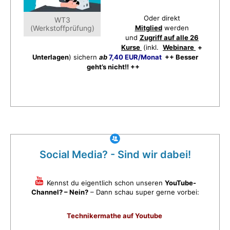
Oder direkt
WT3
(Werkstoffprüfung)
Mitglied
werden
und
Zugriff auf alle 26
Kurse
(inkl.
Webinare
+
Unterlagen
) sichern
ab
7,40 EUR/Monat
++ Besser
geht’s nicht!! ++
Social Media? - Sind wir dabei!
Kennst du eigentlich schon unseren
YouTube-
Channel? – Nein?
– Dann schau super gerne vorbei:
Technikermathe auf Youtube