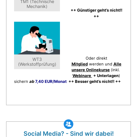
TM1 (Technische
Mechanik)
++ Günstiger geht’s nicht!!
++
Oder direkt
WT3
(Werkstoffprüfung)
Mitglied
werden und
Alle
unsere Onlinekurse
(inkl.
Webinare
+ Unterlagen
)
sichern
ab
7,40 EUR/Monat
++ Besser geht’s nicht!! ++
Social Media? - Sind wir dabei!