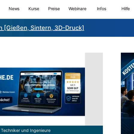
News
Kurse
Preise
Webinare
Infos
Hilfe
n [Gießen, Sintern, 3D-Druck]
 Techniker und Ingenieure