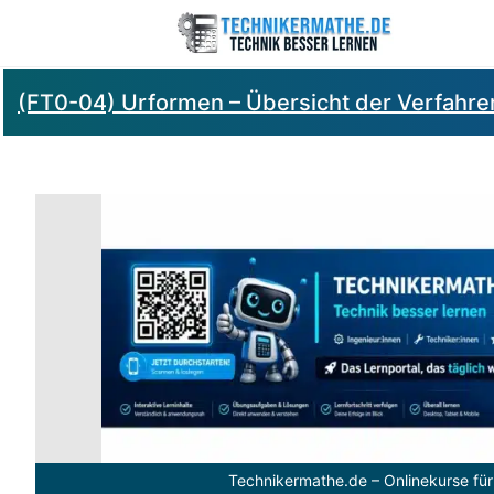
(FT0-04) Urformen – Übersicht der Verfahre
Technikermathe.de – Onlinekurse für