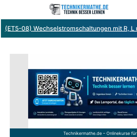
(ET5-08) Wechselstromschaltungen mit R, L
Technikermathe.de – Onlinekurse für