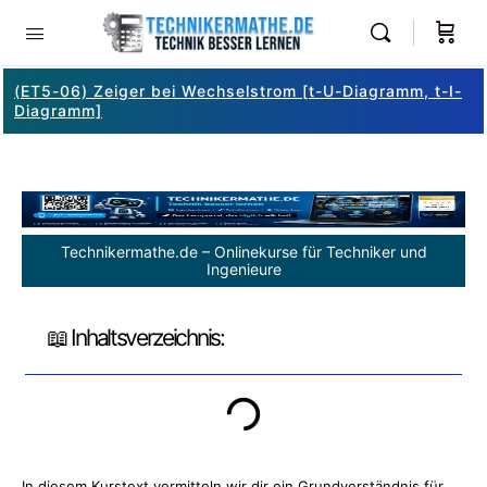
(ET5-06) Zeiger bei Wechselstrom [t-U-Diagramm, t-I-
Diagramm]
Technikermathe.de – Onlinekurse für Techniker und
Ingenieure
📖 Inhaltsverzeichnis:
In diesem Kurstext vermitteln wir dir ein Grundverständnis für