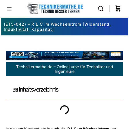
(ET5-042) – R L C im Wechselstrom [Widerstand,
Induktivität, Kapazität]
Technikermathe.de – Onlinekurse für Techniker und
Ingenieure
📖 Inhaltsverzeichnis:
In diesem Kurstext stellen wir dir
R L C im Wechselstrom
vor