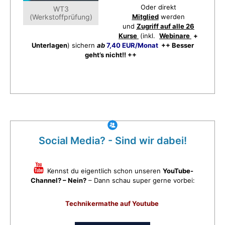
Oder direkt
WT3
(Werkstoffprüfung)
Mitglied
werden
und
Zugriff auf alle 26
Kurse
(inkl.
Webinare
+
Unterlagen
) sichern
ab
7,40 EUR/Monat
++ Besser
geht’s nicht!! ++
Social Media? - Sind wir dabei!
Kennst du eigentlich schon unseren
YouTube-
Channel? – Nein?
– Dann schau super gerne vorbei:
Technikermathe auf Youtube